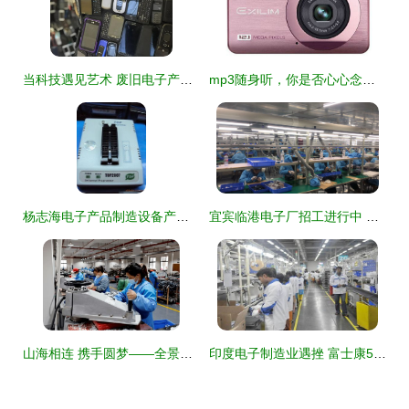
当科技遇见艺术 废旧电子产品雕塑中的时代印记
mp3随身听，你是否心心念过 盘点80、90记忆中的电子产品日用百货
杨志海电子产品制造设备产品列表
宜宾临港电子厂招工进行中 长白班岗包住宿 成品车间急聘
山海相连 携手圆梦——全景式回顾宝安帮扶广西都安、大化脱贫奔小康之路
印度电子制造业遇挫 富士康50亿美元投资计划搁浅