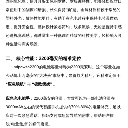
固的氧化膜，使其具备出色的耐磨、耐腐蚀特性，能够轻松应对日
常使用中的刮擦和磨损，长久保持“新”意。金属材质相较于常见的
塑料外壳，散热性能更佳，有助于在充电过程中保持电芯温度稳
定，提升安全性。整体设计紧凑简约，线条流畅，无论是握持手感
还是视觉观感，都透露出一种低调而精致的科技美学，轻松融入各
种生活与商务场景。
二、 核心性能：2200毫安的精准定位
mipowsp2200的电池容量标称为2200毫安时。这个容量在如
今动辄上万毫安的“大块头”市场中，显得颇为精巧。它精准定位于
“应急续航”
与
“极致便携”
。
应急充电能手
：2200毫安的容量，大致可以为一部电池容量在
3000mAh左右的现代智能手机提供约70%-80%的电量补充，足以
应对一次紧急通话、扫码支付或短暂导航的需求，帮助用户摆
脱“电量焦虑”的瞬间窘境。