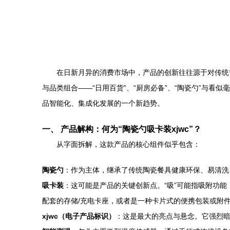
在日新月异的消费市场中，产品的创新往往源于对传统需
与品类组合——“日用百货”、“厨房必备”、“陶瓷勺”与看
品智能化、集成化发展的一个新趋势。
一、 产品解构：何为“陶瓷勺吸卡装xjwc”？
从字面拆解，这款产品的核心组件似乎包含：
陶瓷勺
：作为主体，继承了传统陶瓷餐具健康环保、易清洗、不
吸卡装
：这可能是产品的关键创新点。“吸”可能指吸附功
配套的存储/充电卡座，或者是一种卡片式的便携包装或附
xjwc（电子产品标识）
：这是最大的亮点与悬念。它强烈