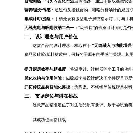
智能测温
：勺头内置微型温度传感器，通过手柄或连接设备
营养/盐分传感
：通过勺头接触食物，粗略分析汤汁的咸度或
集成计时/提醒
：手柄处设有微型电子屏或指示灯，可与手机
无线充电与吸附收纳二合一
：“吸卡装”的卡座可能同时是
二、 设计理念与用户价值
这款产品的设计理念，核心在于
“无缝融入与功能增强
食品级硅胶/塑料材质中，保持勺子原有的手感与美观。其
提升厨房效率与精准度
：将温度计、计时器等小工具的功能
优化收纳与使用体验
：磁吸或卡装设计解决了小件厨具容易
开拓传统品类智能化路径
：为陶瓷、不锈钢等传统厨具材料
三、 市场定位与潜在挑战
这款产品精准定位了对生活品质有要求、乐于尝试新科
其成功也面临挑战：