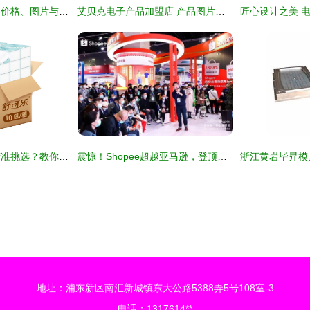
亚克力电子产品展架价格、图片与批发指南——百卓采购网采购全攻略
艾贝克电子产品加盟店 产品图片背后的品质与商机揭秘
生活日用百货怎么精准挑选？教你6招实用技巧，建议收藏
震惊！Shopee超越亚马逊，登顶全球电商APP榜首，电子产品成增长引擎
地址：浦东新区南汇新城镇东大公路5388弄5号108室-3
电话：1317614**